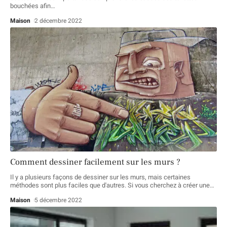
bouchées afin
…
Maison
2 décembre 2022
Comment dessiner facilement sur les murs ?
Il y a plusieurs façons de dessiner sur les murs, mais certaines
méthodes sont plus faciles que d'autres. Si vous cherchez à créer une
…
Maison
5 décembre 2022