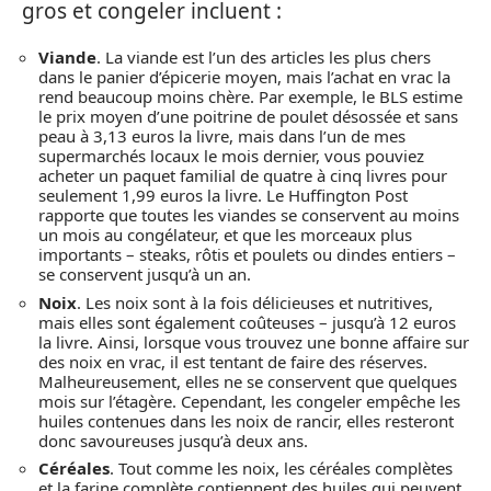
gros et congeler incluent :
Viande
. La viande est l’un des articles les plus chers
dans le panier d’épicerie moyen, mais l’achat en vrac la
rend beaucoup moins chère. Par exemple, le BLS estime
le prix moyen d’une poitrine de poulet désossée et sans
peau à 3,13 euros la livre, mais dans l’un de mes
supermarchés locaux le mois dernier, vous pouviez
acheter un paquet familial de quatre à cinq livres pour
seulement 1,99 euros la livre. Le Huffington Post
rapporte que toutes les viandes se conservent au moins
un mois au congélateur, et que les morceaux plus
importants – steaks, rôtis et poulets ou dindes entiers –
se conservent jusqu’à un an.
Noix
. Les noix sont à la fois délicieuses et nutritives,
mais elles sont également coûteuses – jusqu’à 12 euros
la livre. Ainsi, lorsque vous trouvez une bonne affaire sur
des noix en vrac, il est tentant de faire des réserves.
Malheureusement, elles ne se conservent que quelques
mois sur l’étagère. Cependant, les congeler empêche les
huiles contenues dans les noix de rancir, elles resteront
donc savoureuses jusqu’à deux ans.
Céréales
. Tout comme les noix, les céréales complètes
et la farine complète contiennent des huiles qui peuvent