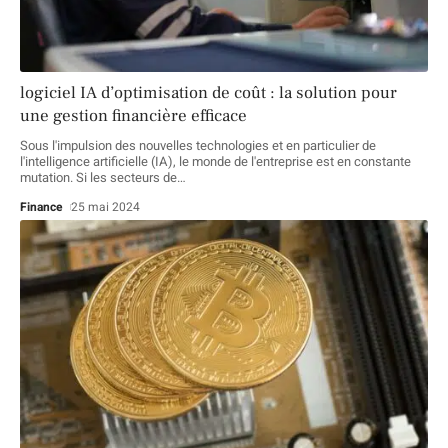
logiciel IA d’optimisation de coût : la solution pour
une gestion financière efficace
Sous l'impulsion des nouvelles technologies et en particulier de
l'intelligence artificielle (IA), le monde de l'entreprise est en constante
mutation. Si les secteurs de
…
Finance
25 mai 2024