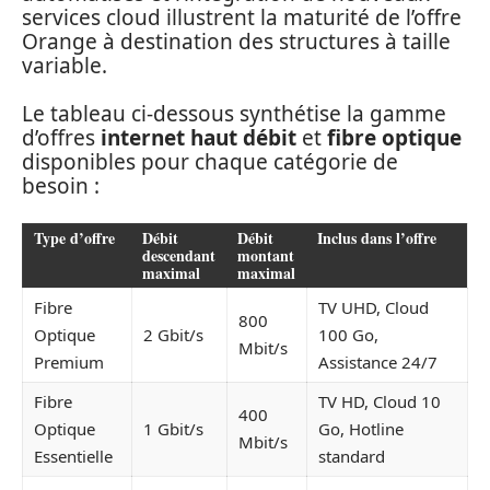
services cloud illustrent la maturité de l’offre
Orange à destination des structures à taille
variable.
Le tableau ci-dessous synthétise la gamme
d’offres
internet haut débit
et
fibre optique
disponibles pour chaque catégorie de
besoin :
Type d’offre
Débit
Débit
Inclus dans l’offre
descendant
montant
maximal
maximal
Fibre
TV UHD, Cloud
800
Optique
2 Gbit/s
100 Go,
Mbit/s
Premium
Assistance 24/7
Fibre
TV HD, Cloud 10
400
Optique
1 Gbit/s
Go, Hotline
Mbit/s
Essentielle
standard