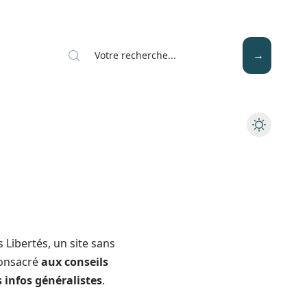
Mode
Santé
Tech
 Libertés, un site sans
consacré
aux conseils
 infos généralistes
.