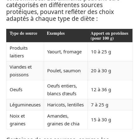
catégorisés en différentes sources
protéiques, pouvant refléter des choix
adaptés à chaque type de diète :
Type de source
Exemples
Apport en protéines
(pour 100 g)
Produits
Yaourt, fromage
10 à 25 g
laitiers
Viandes et
Poulet, saumon
20 à 30 g
poissons
Oeufs entiers,
Oeufs
12 à 36 g
blancs d’œufs
Légumineuses
Haricots, lentilles
7 à 25 g
Noix et
Amandes,
15 à 30 g
graines
graines de chia