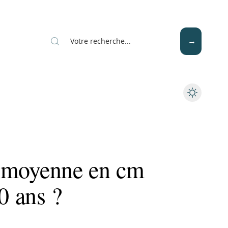
Mode
Santé
Tech
le moyenne en cm
0 ans ?