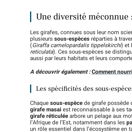
Une diversité méconnue :
Les girafes, connues sous leur nom scie
plusieurs
sous-espèces
réparties à trave
(
Giraffa camelopardalis tippelskirchi
) et 
reticulata
). Ces sous-espèces se disting
aussi par leurs habitats et leurs compor
A découvrir également :
Comment nourri
Les spécificités des sous-espèce
Chaque
sous-espèce
de girafe possède d
girafe masai
est reconnaissable à ses tach
girafe réticulée
arbore un pelage aux mot
l’Afrique de l’Est, notamment dans les
pa
un rôle essentiel dans l’écosystème en 