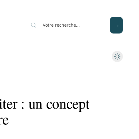
Mode
Santé
Tech
iter : un concept
re