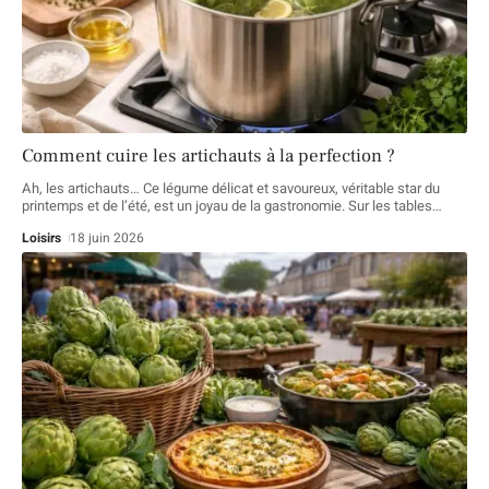
Comment cuire les artichauts à la perfection ?
Ah, les artichauts… Ce légume délicat et savoureux, véritable star du
printemps et de l’été, est un joyau de la gastronomie. Sur les tables
…
Loisirs
18 juin 2026