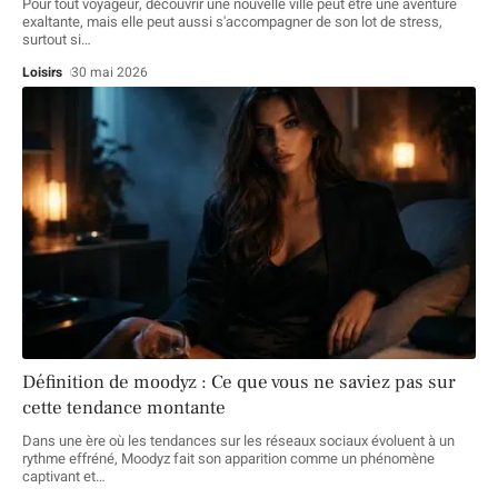
Pour tout voyageur, découvrir une nouvelle ville peut être une aventure
exaltante, mais elle peut aussi s'accompagner de son lot de stress,
surtout si
…
Loisirs
30 mai 2026
Définition de moodyz : Ce que vous ne saviez pas sur
cette tendance montante
Dans une ère où les tendances sur les réseaux sociaux évoluent à un
rythme effréné, Moodyz fait son apparition comme un phénomène
captivant et
…