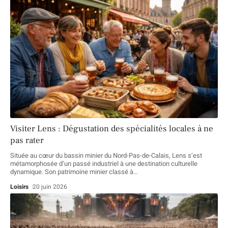
Visiter Lens : Dégustation des spécialités locales à ne
pas rater
Située au cœur du bassin minier du Nord-Pas-de-Calais, Lens s’est
métamorphosée d’un passé industriel à une destination culturelle
dynamique. Son patrimoine minier classé à
…
Loisirs
20 juin 2026