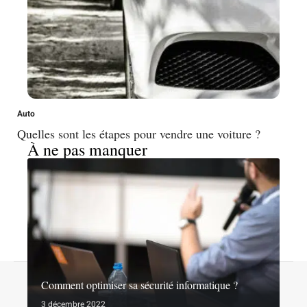
Auto
Quelles sont les étapes pour vendre une voiture ?
À ne pas manquer
Contact
Mentions légales
Sitemap
Comment optimiser sa sécurité informatique ?
© 2026 | noslibertes.org
3 décembre 2022