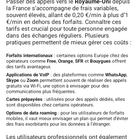
Passer des appels vers le
Royaume-Uni
depuis
la France s’accompagne de frais variables,
souvent élevés, allant de 0,20 €/min à plus d’1
€/min en dehors des forfaits. Connaître ces
tarifs est crucial pour toute personne engagée
dans des échanges réguliers. Plusieurs
pratiques permettent de mieux gérer ces coûts :
Forfaits internationaux
: certaines options Europe chez des
opérateurs comme
Free
,
Orange
,
SFR
et
Bouygues
offrent
des tarifs avantageux.
Applications de VoIP
: des plateformes comme
WhatsApp
,
Skype
ou
Zoom
permettent souvent de réaliser des appels
gratuits via Wi-Fi, une option à envisager pour des
communications plus fréquentes.
Cartes prépayées
: utilisées pour des appels dédiés, elles
sont disponibles chez certains opérateurs.
Options de data roaming
: pour les utilisateurs de forfaits
mobiles, il vaut mieux envisager un plan qui permet d’éviter
des frais exorbitants pour les données à l’étranger.
Les utilisateurs professionnels ont également