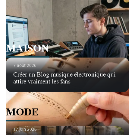
Voir tous les articles
MAISON
Voir tous les articles
7 août 2026
Créer un Blog musique électronique qui
attire vraiment les fans
MODE
17 juin 2026