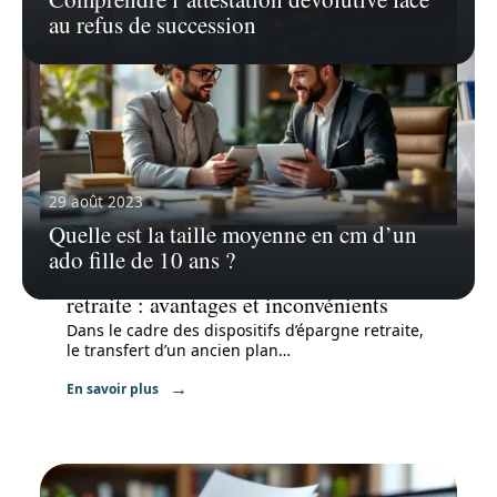
au refus de succession
29 août 2023
Quelle est la taille moyenne en cm d’un
ado fille de 10 ans ?
21 janvier 2026
Transfert d’un ancien plan épargne
retraite : avantages et inconvénients
Dans le cadre des dispositifs d’épargne retraite,
le transfert d’un ancien plan
…
En savoir plus