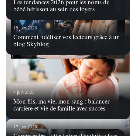
Les tendances 2026 pour les noms du
bébé hérisson au sein des foyers
18 juin 2026
Comment fidéliser vos lecteurs grâce à un
blog Skyblog
23 mai 2026
Madame Watanabe et l’essor des
cryptomonnaies au Japon : une analyse
Le Japon connaît une transformation
4 juin 2025
remarquable dans le paysage des finances
numériques,
…
Mon fils, ma vie, mon sang : balancer
carrière et vie de famille avec succès
En savoir plus
17 juin 2026
Comprendre l’attestation dévolutive face