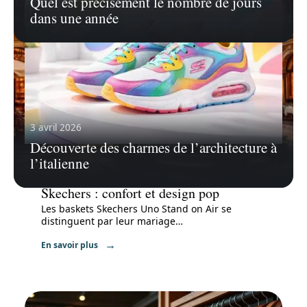
Quel est précisément le nombre de jours
dans une année
3 avril 2026
Découverte des charmes de l’architecture à
l’italienne
23 mars 2026
Tout savoir sur la chaussure Uno de
Skechers : confort et design pop
Les baskets Skechers Uno Stand on Air se
distinguent par leur mariage
…
En savoir plus