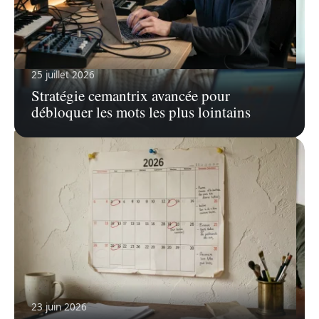
25 juillet 2026
7 août 2026
Stratégie cemantrix avancée pour
Créer un Blog musique électronique qui attire vraiment
débloquer les mots les plus lointains
les fans
23 juin 2026