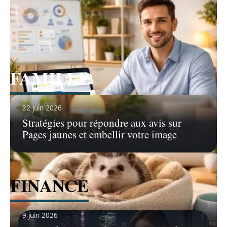
Voir tous les articles
FAMILLE
Voir tous les articles
22 juin 2026
Stratégies pour répondre aux avis sur
Pages jaunes et embellir votre image
FINANCE
9 juin 2026