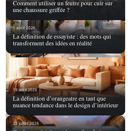
Comment utiliser un feutre pour cuir sur
une chaussure griffée ?
1 août 2026
La définition de essayiste : des mots qui
transforment des idées en réalité
7 avril 2026
Avis sur Yesstyle : une perspective
honnête sur les tendances de la mode
asiatique
19 avril 2026
Yesstyle s'est imposé comme un acteur
incontournable dans le paysage du shopping
…
La définition d’orangeatre en tant que
nuance tendance dans le design d’intérieur
En savoir plus
23 juillet 2026