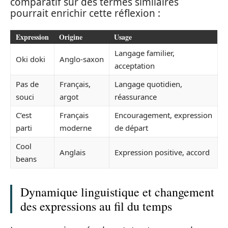
comparatif sur des termes similaires
pourrait enrichir cette réflexion :
Expression
Origine
Usage
Langage familier,
Oki doki
Anglo-saxon
acceptation
Pas de
Français,
Langage quotidien,
souci
argot
réassurance
C’est
Français
Encouragement, expression
parti
moderne
de départ
Cool
Anglais
Expression positive, accord
beans
Dynamique linguistique et changement
des expressions au fil du temps