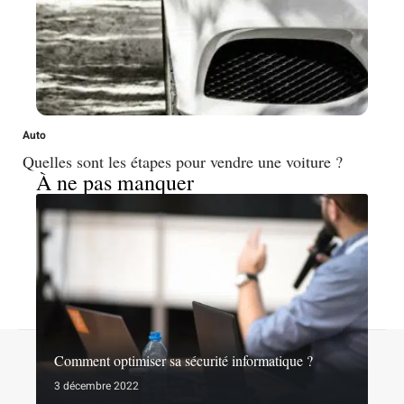
Auto
Quelles sont les étapes pour vendre une voiture ?
À ne pas manquer
Contact
Mentions légales
Sitemap
Comment optimiser sa sécurité informatique ?
© 2026 | noslibertes.org
3 décembre 2022