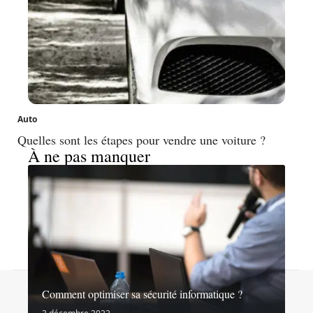
Auto
Quelles sont les étapes pour vendre une voiture ?
À ne pas manquer
Contact
Mentions légales
Sitemap
Comment optimiser sa sécurité informatique ?
© 2026 | noslibertes.org