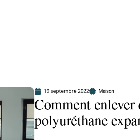
Finance
Immo
Loisirs
Maison
19 septembre 2022
Maison
Comment enlever 
polyuréthane expan