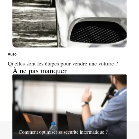
Auto
Quelles sont les étapes pour vendre une voiture ?
À ne pas manquer
Contact
Mentions légales
Sitemap
Comment optimiser sa sécurité informatique ?