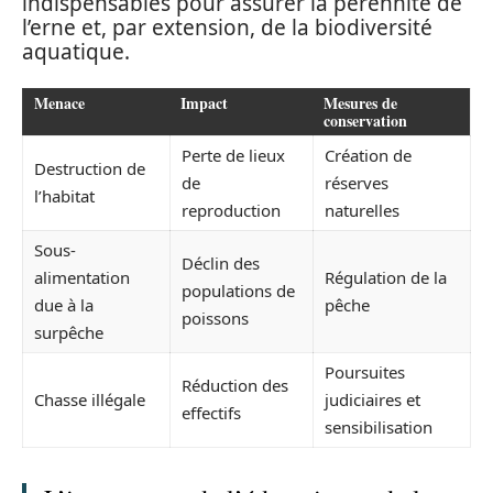
indispensables pour assurer la pérennité de
l’erne et, par extension, de la biodiversité
aquatique.
Menace
Impact
Mesures de
conservation
Perte de lieux
Création de
Destruction de
de
réserves
l’habitat
reproduction
naturelles
Sous-
Déclin des
alimentation
Régulation de la
populations de
due à la
pêche
poissons
surpêche
Poursuites
Réduction des
Chasse illégale
judiciaires et
effectifs
sensibilisation