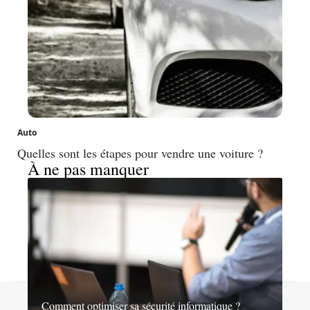
Auto
Quelles sont les étapes pour vendre une voiture ?
À ne pas manquer
Contact
Mentions légales
Sitemap
Comment optimiser sa sécurité informatique ?