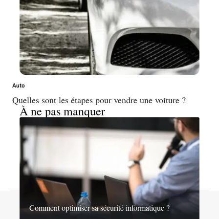
Auto
Quelles sont les étapes pour vendre une voiture ?
À ne pas manquer
Contact
Mentions légales
Sitemap
Comment optimiser sa sécurité informatique ?