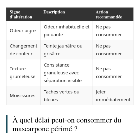
Signe
Description
Action
d’altération
recommandée
Odeur inhabituelle et
Ne pas
Odeur aigre
piquante
consommer
Changement
Teinte jaunâtre ou
Ne pas
de couleur
grisâtre
consommer
Consistance
Texture
Ne pas
granuleuse avec
grumeleuse
consommer
séparation visible
Taches vertes ou
Jeter
Moisissures
bleues
immédiatement
À quel délai peut-on consommer du
mascarpone périmé ?