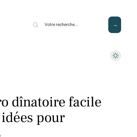
Mode
Santé
Tech
o dînatoire facile
 idées pour
s