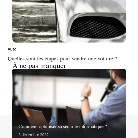
Auto
Quelles sont les étapes pour vendre une voiture ?
À ne pas manquer
Contact
Mentions légales
Sitemap
Comment optimiser sa sécurité informatique ?
© 2026 | noslibertes.org
3 décembre 2022