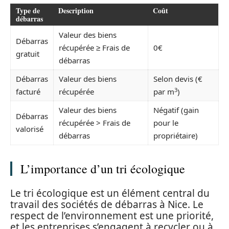
Type de
Description
Coût
débarras
Valeur des biens
Débarras
récupérée ≥ Frais de
0€
gratuit
débarras
Débarras
Valeur des biens
Selon devis (€
3
facturé
récupérée
par m
)
Valeur des biens
Négatif (gain
Débarras
récupérée > Frais de
pour le
valorisé
débarras
propriétaire)
L’importance d’un tri écologique
Le tri écologique est un élément central du
travail des sociétés de débarras à Nice. Le
respect de l’environnement est une priorité,
et les entreprises s’engagent à recycler ou à