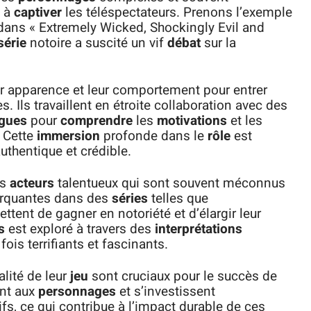
t à
captiver
les téléspectateurs. Prenons l’exemple
ans « Extremely Wicked, Shockingly Evil and
série
notoire a suscité un vif
débat
sur la
r apparence et leur comportement pour entrer
. Ils travaillent en étroite collaboration avec des
ogues
pour
comprendre
les
motivations
et les
. Cette
immersion
profonde dans le
rôle
est
uthentique et crédible.
es
acteurs
talentueux qui sont souvent méconnus
quantes dans des
séries
telles que
ttent de gagner en notoriété et d’élargir leur
s
est exploré à travers des
interprétations
 fois terrifiants et fascinants.
alité de leur
jeu
sont cruciaux pour le succès de
ent aux
personnages
et s’investissent
fs, ce qui contribue à l’impact durable de ces