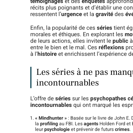
témoignages
et des
enquêtes
approfondi
récits plus poignants et d’établir une co
ressentent l’
urgence
et la
gravité
des
év
Enfin, la popularité de ces
séries
tient é
morales et éthiques. En explorant les
mot
de leurs actions, elles invitent le
public
à
entre le bien et le mal. Ces
réflexions
pro
à l’
histoire
et enrichissent l’expérience 
Les séries à ne pas man
incontournables
L’offre de
séries
sur les
psychopathes cé
incontournables
qui ont marqué les espri
« Mindhunter »
: Basée sur le livre de John E.
la
profiling
au FBI. Les
agents
Holden Ford et 
leur
psychologie
et prévenir de futurs
crimes
.