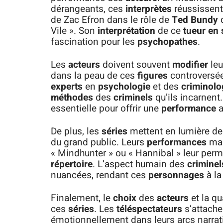
dérangeants, ces
interprètes
réussissen
de Zac Efron dans le rôle de
Ted Bundy
d
Vile ». Son
interprétation
de ce
tueur en 
fascination pour les
psychopathes
.
Les
acteurs
doivent souvent
modifier
leu
dans la peau de ces
figures
controversées
experts
en
psychologie
et des
criminol
méthodes
des
criminels
qu’ils incarnent
essentielle pour offrir une
performance
a
De plus, les
séries
mettent en lumière d
du grand public. Leurs
performances
mar
« Mindhunter » ou « Hannibal » leur perme
répertoire
. L’aspect humain des
criminel
nuancées, rendant ces
personnages
à la
Finalement, le
choix
des
acteurs
et la qu
ces
séries
. Les
téléspectateurs
s’attach
émotionnellement dans leurs arcs narrati