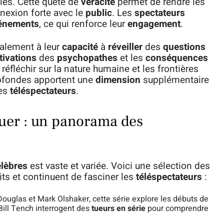
es. Cette quête de
véracité
permet de rendre les
nnexion forte avec le
public
. Les
spectateurs
énements
, ce qui renforce leur
engagement
.
galement à leur
capacité
à
réveiller
des
questions
ivations
des
psychopathes
et les
conséquences
 réfléchir sur la nature humaine et les frontières
fondes apportent une
dimension
supplémentaire
des
téléspectateurs
.
quer : un panorama des
lèbres
est vaste et variée. Voici une sélection des
ts et continuent de fasciner les
téléspectateurs
:
 Douglas et Mark Olshaker, cette série explore les débuts de
Bill Tench interrogent des
tueurs en série
pour comprendre