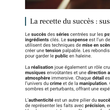
La recette du succès : sus
Le
succès
des
séries
centrées sur les
ps
ingrédients
clés. Le
suspense
est l’un d
utilisent des techniques de
mise en scè
créer une
tension
palpable. Les rebondi
pour garder le
public
en haleine.
La
réalisation
joue également un rôle cru
musiques
envoûtantes et une
direction a
atmosphère
immersive. Chaque
détail
es
l’univers du
crime
et de la
manipulation
.
sombres et perturbants, offrant une expér
L’
authenticité
est un autre pilier du
succ
de représenter les faits avec
précision
, 