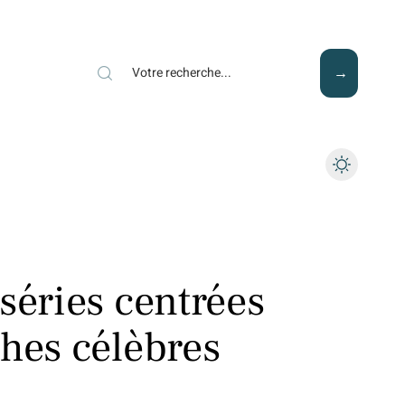
Mode
Santé
Tech
séries centrées
thes célèbres