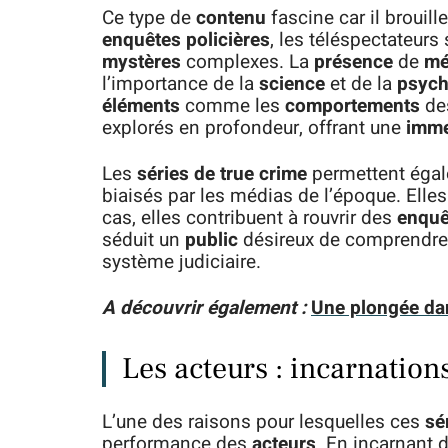
Ce type de
contenu
fascine car il brouille
enquêtes policières
, les téléspectateurs
mystères
complexes. La
présence
de
mé
l’importance de la
science
et de la
psych
éléments
comme les
comportements
de
explorés en profondeur, offrant une
imme
Les
séries de true crime
permettent éga
biaisés par les médias de l’époque. Elle
cas, elles contribuent à rouvrir des
enquê
séduit un
public
désireux de comprendre
système judiciaire.
A découvrir également :
Une plongée dans
Les acteurs : incarnation
L’une des raisons pour lesquelles ces
sé
performance des
acteurs
. En incarnant 