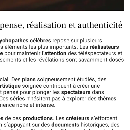
pense, réalisation et authenticité
ychopathes célèbres
repose sur plusieurs
es éléments les plus importants. Les
réalisateurs
ne
pour maintenir l’
attention
des téléspectateurs et
ssements et les révélations sont savamment dosés
cial. Des
plans
soigneusement étudiés, des
rtistique
soignée contribuent à créer une
t pensé pour plonger les
spectateurs
dans
 Ces
séries
n’hésitent pas à explorer des
thèmes
ience riche et intense.
ès
de ces
productions
. Les
créateurs
s’efforcent
en s’appuyant sur des
documents
historiques, des