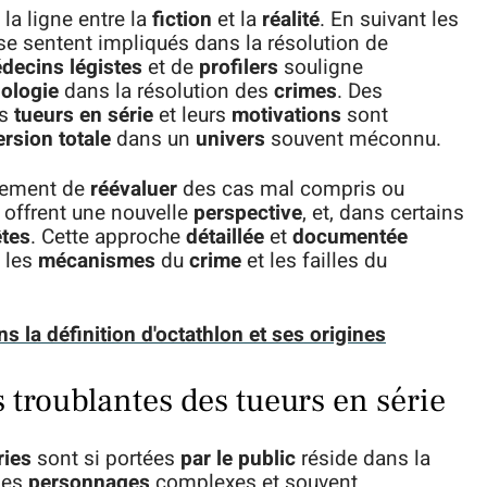
 la ligne entre la
fiction
et la
réalité
. En suivant les
 se sentent impliqués dans la résolution de
decins légistes
et de
profilers
souligne
ologie
dans la résolution des
crimes
. Des
s
tueurs en série
et leurs
motivations
sont
rsion totale
dans un
univers
souvent méconnu.
lement de
réévaluer
des cas mal compris ou
s offrent une nouvelle
perspective
, et, dans certains
tes
. Cette approche
détaillée
et
documentée
 les
mécanismes
du
crime
et les failles du
 la définition d'octathlon et ses origines
s troublantes des tueurs en série
ries
sont si portées
par le public
réside dans la
des
personnages
complexes et souvent