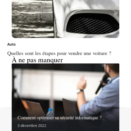
Auto
Quelles sont les étapes pour vendre une voiture ?
À ne pas manquer
Contact
Mentions légales
Sitemap
Comment optimiser sa sécurité informatique ?
© 2026 | noslibertes.org
3 décembre 2022