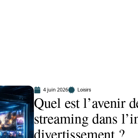
Finance
Immo
Loisirs
Maison
4 juin 2026
Loisirs
Quel est l’avenir d
streaming dans l’i
divertissement ?