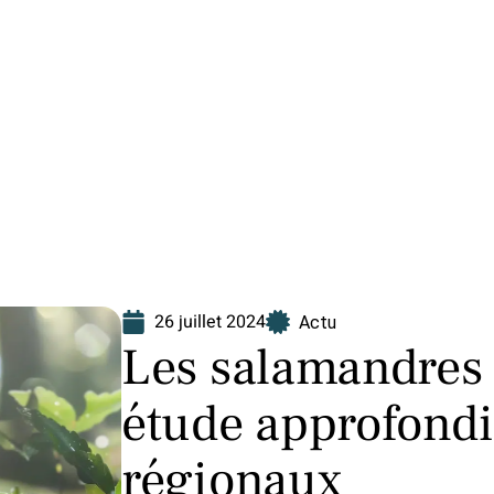
Finance
Immo
Loisirs
Maison
26 juillet 2024
Actu
Les salamandres 
étude approfondi
régionaux