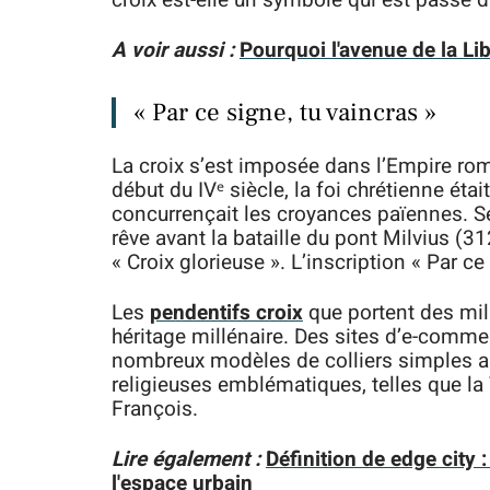
croix est-elle un symbole qui est passé du
A voir aussi :
Pourquoi l'avenue de la Lib
« Par ce signe, tu vaincras »
La croix s’est imposée dans l’Empire rom
début du IVᵉ siècle, la foi chrétienne étai
concurrençait les croyances païennes. Se
rêve avant la bataille du pont Milvius (31
« Croix glorieuse ». L’inscription « Par ce 
Les
pendentifs croix
que portent des mil
héritage millénaire. Des sites d’e-comm
nombreux modèles de colliers simples au 
religieuses emblématiques, telles que la 
François.
Lire également :
Définition de edge city
l'espace urbain