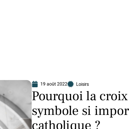
Finance
Immo
Loisirs
Maison
19 août 2022
Loisirs
Pourquoi la croix
symbole si import
catholique ?