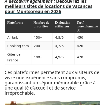
A découvrir également :
Découvrez les
meilleurs sites de locations de vacances
pour Montsoreau en 2026
Plateforme
Nombre de
Évaluation
Tarif
propriétés
utilisateur
moyen/semaine
(€)
Airbnb
150+
4,8/5
450
Booking.com
200+
4,7/5
420
Gîtes de
100+
4,9/5
470
France
Ces plateformes permettent aux visiteurs de
vivre une expérience sans compromis,
garantissant un séjour mémorable grâce à
une qualité d’accueil et de service
irréprochable.