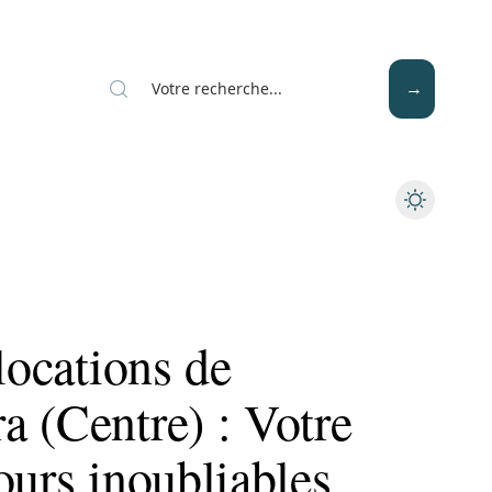
Mode
Santé
Tech
locations de
a (Centre) : Votre
ours inoubliables