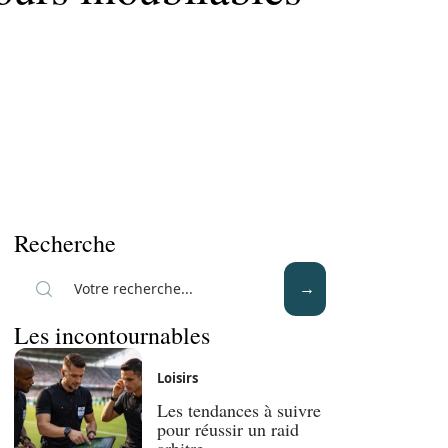
Recherche
Les incontournables
Loisirs
Les tendances à suivre
pour réussir un raid
arbitre