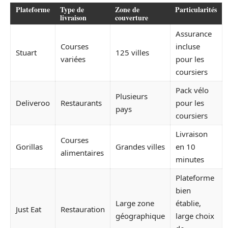
Plateforme
Type de
Zone de
Particularités
livraison
couverture
Assurance
Courses
incluse
Stuart
125 villes
variées
pour les
coursiers
Pack vélo
Plusieurs
Deliveroo
Restaurants
pour les
pays
coursiers
Livraison
Courses
Gorillas
Grandes villes
en 10
alimentaires
minutes
Plateforme
bien
Large zone
établie,
Just Eat
Restauration
géographique
large choix