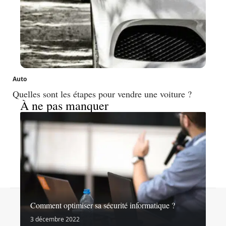
Auto
Quelles sont les étapes pour vendre une voiture ?
À ne pas manquer
Contact
Mentions légales
Sitemap
Comment optimiser sa sécurité informatique ?
© 2026 | noslibertes.org
3 décembre 2022