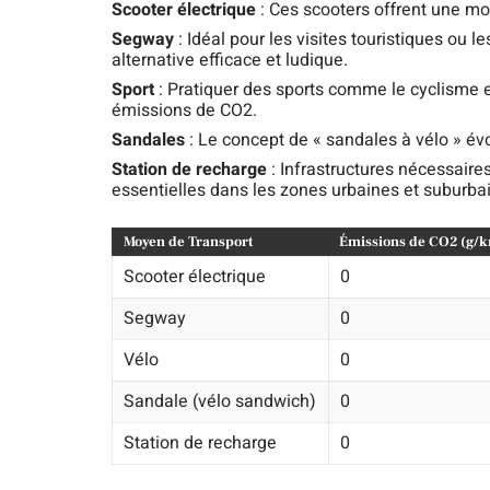
Scooter électrique
: Ces scooters offrent une mob
Segway
: Idéal pour les visites touristiques ou 
alternative efficace et ludique.
Sport
: Pratiquer des sports comme le cyclisme e
émissions de CO2.
Sandales
: Le concept de « sandales à vélo » év
Station de recharge
: Infrastructures nécessaire
essentielles dans les zones urbaines et suburba
Moyen de Transport
Émissions de CO2 (g/
Scooter électrique
0
Segway
0
Vélo
0
Sandale (vélo sandwich)
0
Station de recharge
0