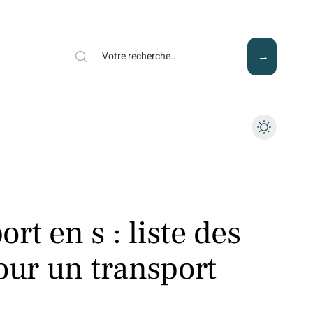
Mode
Santé
Tech
rt en s : liste des
our un transport