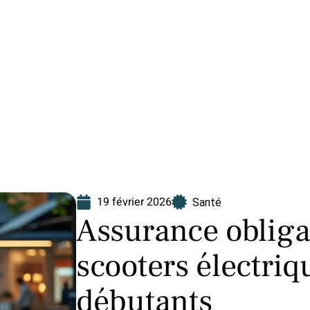
Finance
Immo
Loisirs
Maison
19 février 2026
Santé
Assurance obliga
scooters électriq
débutants