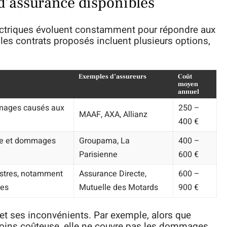
 d’assurance disponibles
ectriques évoluent constamment pour répondre aux
 les contrats proposés incluent plusieurs options,
Exemples d’assureurs
Coût
moyen
annuel
mages causés aux
250 –
MAAF, AXA, Allianz
400 €
die et dommages
Groupama, La
400 –
Parisienne
600 €
istres, notamment
Assurance Directe,
600 –
les
Mutuelle des Motards
900 €
t ses inconvénients. Par exemple, alors que
 moins coûteuse, elle ne couvre pas les dommages