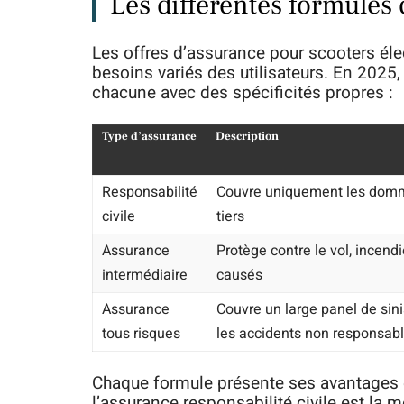
Les différentes formules
Les offres d’assurance pour scooters él
besoins variés des utilisateurs. En 2025,
chacune avec des spécificités propres :
Type d’assurance
Description
Responsabilité
Couvre uniquement les dom
civile
tiers
Assurance
Protège contre le vol, incen
intermédiaire
causés
Assurance
Couvre un large panel de sin
tous risques
les accidents non responsab
Chaque formule présente ses avantages e
l’assurance responsabilité civile est la