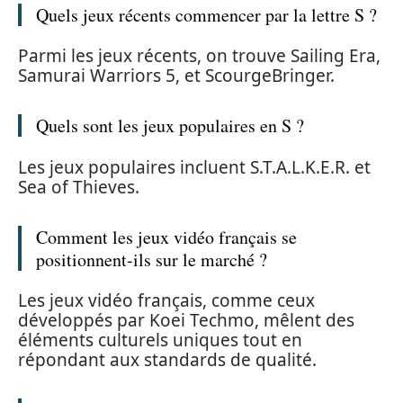
Quels jeux récents commencer par la lettre S ?
Parmi les jeux récents, on trouve Sailing Era,
Samurai Warriors 5, et ScourgeBringer.
Quels sont les jeux populaires en S ?
Les jeux populaires incluent S.T.A.L.K.E.R. et
Sea of Thieves.
Comment les jeux vidéo français se
positionnent-ils sur le marché ?
Les jeux vidéo français, comme ceux
développés par Koei Techmo, mêlent des
éléments culturels uniques tout en
répondant aux standards de qualité.