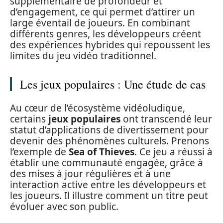
supplémentaire de profondeur et
d’engagement, ce qui permet d’attirer un
large éventail de joueurs. En combinant
différents genres, les développeurs créent
des expériences hybrides qui repoussent les
limites du jeu vidéo traditionnel.
Les jeux populaires : Une étude de cas
Au cœur de l’écosystème vidéoludique,
certains
jeux populaires
ont transcendé leur
statut d’applications de divertissement pour
devenir des phénomènes culturels. Prenons
l’exemple de
Sea of Thieves
. Ce jeu a réussi à
établir une communauté engagée, grâce à
des mises à jour régulières et à une
interaction active entre les développeurs et
les joueurs. Il illustre comment un titre peut
évoluer avec son public.