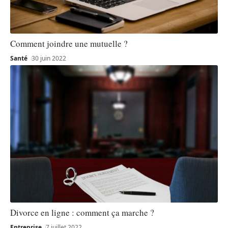
Comment joindre une mutuelle ?
Santé
30 juin 2022
Divorce en ligne : comment ça marche ?
Entreprise
7 juillet 2022