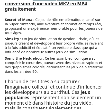
conversion d’une vidéo MKV en MP4
gratuitement
Secret of Mana
: Ce jeu de rôle emblématique, lancé sur
la Super Nintendo, allie aventure et combat en temps réel,
proposant une expérience mémorable pour les joueurs de
tous âges.
SimCity
: Un jeu de simulation de gestion urbain, où les
joueurs créent et développent leur propre ville, se révélant
à la fois addictif et éducatif, un véritable classique qui a
influencé de nombreux autres jeux de simulation.
Sonic the Hedgehog
: Ce hérisson bleu iconique a su
conquérir le cœur des joueurs avec des niveaux rapides et
des graphismes colorés, définissant les jeux de plateforme
dans les années 90.
Chacun de ces titres a su capturer
l’imaginaire collectif et continue d’influencer
les développeurs aujourd’hui. Ces
jeux
populaires
représentent non seulement un
moment clé dans l’histoire du jeu vidéo,
mais ils constituent également des