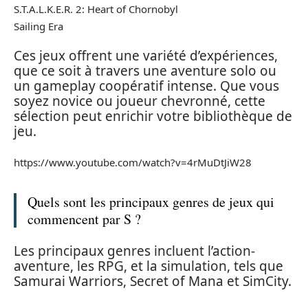
S.T.A.L.K.E.R. 2: Heart of Chornobyl
Sailing Era
Ces jeux offrent une variété d’expériences,
que ce soit à travers une aventure solo ou
un gameplay coopératif intense. Que vous
soyez novice ou joueur chevronné, cette
sélection peut enrichir votre bibliothèque de
jeu.
https://www.youtube.com/watch?v=4rMuDtJiW28
Quels sont les principaux genres de jeux qui
commencent par S ?
Les principaux genres incluent l’action-
aventure, les RPG, et la simulation, tels que
Samurai Warriors, Secret of Mana et SimCity.