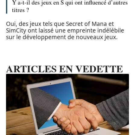
Y a-t-il des jeux en S qui ont influencé d’autres
titres ?
Oui, des jeux tels que Secret of Mana et
SimCity ont laissé une empreinte indélébile
sur le développement de nouveaux jeux.
ARTICLES EN VEDETTE