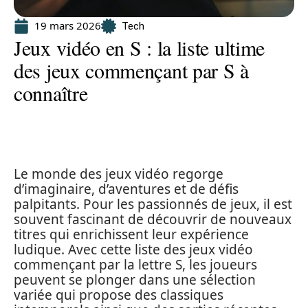
19 mars 2026
Tech
Jeux vidéo en S : la liste ultime
des jeux commençant par S à
connaître
Le monde des jeux vidéo regorge
d’imaginaire, d’aventures et de défis
palpitants. Pour les passionnés de jeux, il est
souvent fascinant de découvrir de nouveaux
titres qui enrichissent leur expérience
ludique. Avec cette liste des jeux vidéo
commençant par la lettre S, les joueurs
peuvent se plonger dans une sélection
variée qui propose des classiques