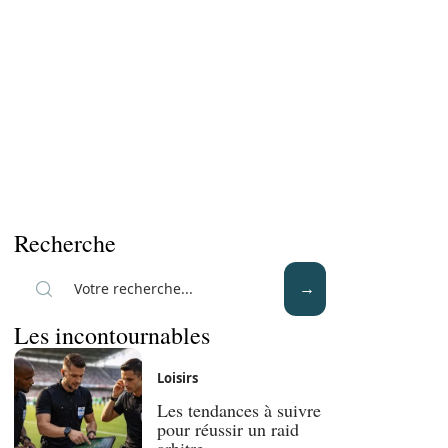
Recherche
Les incontournables
Loisirs
Les tendances à suivre
pour réussir un raid
arbitre