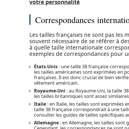
votre personnalité
Correspondances internati
Les tailles françaises ne sont pas les mê
souvent nécessaire de se référer à de
à quelle taille internationale correspo
exemples de correspondances pour u
États-Unis
: une taille 38 française corresp
les tailles américaines sont exprimées en po
françaises. Il est donc crucial de bien vérifi
vêtement américain.
Royaume-Uni
: au Royaume-Uni, la taille 3
les tailles britanniques sont assez similaires
Italie
: en Italie, les tailles sont exprimées e
taille 38 française correspondrait à une taill
consulter les guides de tailles spécifiques 
Allemagne
: en Allemagne, les tailles son
Cependant, les correspondances ne sont pas 