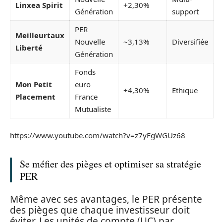
Linxea Spirit
+2,30%
Génération
support
PER
Meilleurtaux
Nouvelle
~3,13%
Diversifiée
Liberté
Génération
Fonds
Mon Petit
euro
+4,30%
Ethique
Placement
France
Mutualiste
https://www.youtube.com/watch?v=z7yFgWGUz68
Se méfier des pièges et optimiser sa stratégie
PER
Même avec ses avantages, le PER présente
des pièges que chaque investisseur doit
éviter. Les unités de compte (UC) par