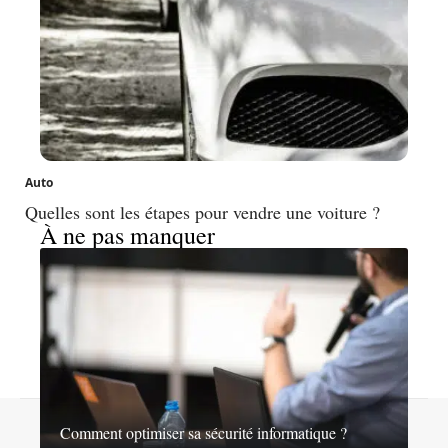
Auto
Quelles sont les étapes pour vendre une voiture ?
À ne pas manquer
Contact
Mentions légales
Sitemap
Comment optimiser sa sécurité informatique ?