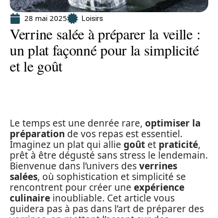
28 mai 2025
Loisirs
Verrine salée à préparer la veille :
un plat façonné pour la simplicité
et le goût
Le temps est une denrée rare,
optimiser la
préparation
de vos repas est essentiel.
Imaginez un plat qui allie
goût
et
praticité
,
prêt à être dégusté sans stress le lendemain.
Bienvenue dans l’univers des
verrines
salées
, où sophistication et simplicité se
rencontrent pour créer une
expérience
culinaire
inoubliable. Cet article vous
guidera pas à pas dans l’art de préparer des