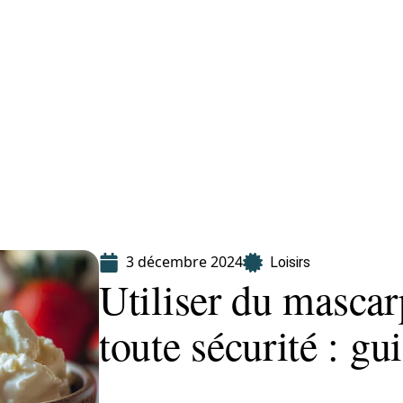
Finance
Immo
Loisirs
Maison
3 décembre 2024
Loisirs
Utiliser du masca
toute sécurité : g