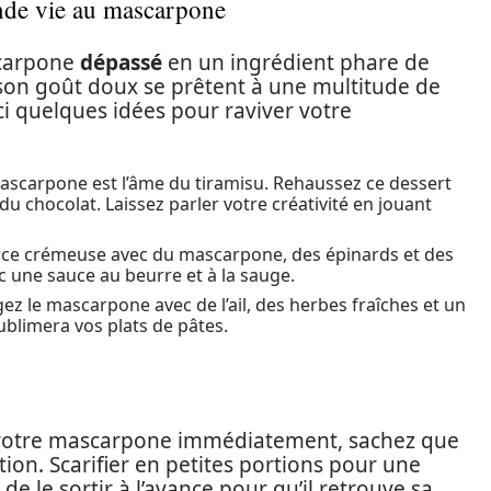
onde vie au mascarpone
scarpone
dépassé
en un ingrédient phare de
 son goût doux se prêtent à une multitude de
oici quelques idées pour raviver votre
mascarpone est l’âme du tiramisu. Rehaussez ce dessert
 du chocolat. Laissez parler votre créativité en jouant
rce crémeuse avec du mascarpone, des épinards et des
ec une sauce au beurre et à la sauge.
ez le mascarpone avec de l’ail, des herbes fraîches et un
ublimera vos plats de pâtes.
ser votre mascarpone immédiatement, sachez que
tion. Scarifier en petites portions pour une
 de le sortir à l’avance pour qu’il retrouve sa