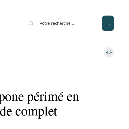
Mode
Santé
Tech
rpone périmé en
uide complet