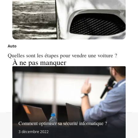
Auto
Quelles sont les étapes pour vendre une voiture ?
À ne pas manquer
Contact
Mentions légales
Sitemap
Comment optimiser sa sécurité informatique ?
© 2026 | noslibertes.org
3 décembre 2022