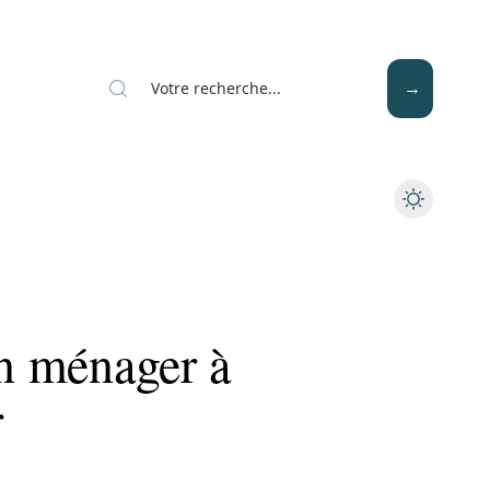
Mode
Santé
Tech
en ménager à
r