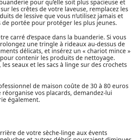
buanderie pour qu’elle soit plus spacieuse et
e sur les crêtes de votre laveuse, remplacez les
uits de lessive que vous n’utilisez jamais et
s de portée pour protéger les plus jeunes.
tre carré d’espace dans la buanderie. Si vous
prolongez une tringle à rideaux au-dessus de
ents délicats, et insérez un « chariot mince »
 pour contenir les produits de nettoyage.
les seaux et les sacs à linge sur des crochets
fessionnel de maison coûte de 30 à 80 euros
ce réorganise vos placards, demandez-lui
rie également.
’arrière de votre sèche-linge aux évents
es peluches et autres débris pourraient diminuer