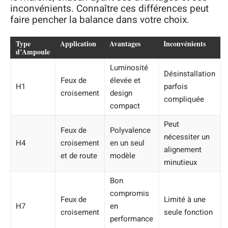
inconvénients. Connaître ces différences peut
faire pencher la balance dans votre choix.
Type
Application
Avantages
Inconvénients
d’Ampoule
Luminosité
Désinstallation
Feux de
élevée et
H1
parfois
croisement
design
compliquée
compact
Peut
Feux de
Polyvalence
nécessiter un
H4
croisement
en un seul
alignement
et de route
modèle
minutieux
Bon
compromis
Feux de
Limité à une
H7
en
croisement
seule fonction
performance