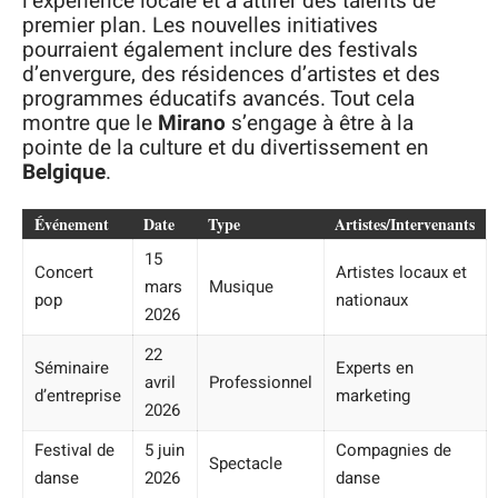
l’expérience locale et à attirer des talents de
premier plan. Les nouvelles initiatives
pourraient également inclure des festivals
d’envergure, des résidences d’artistes et des
programmes éducatifs avancés. Tout cela
montre que le
Mirano
s’engage à être à la
pointe de la culture et du divertissement en
Belgique
.
Événement
Date
Type
Artistes/Intervenants
15
Concert
Artistes locaux et
mars
Musique
pop
nationaux
2026
22
Séminaire
Experts en
avril
Professionnel
d’entreprise
marketing
2026
Festival de
5 juin
Compagnies de
Spectacle
danse
2026
danse