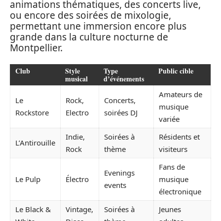
animations thématiques, des concerts live,
ou encore des soirées de mixologie,
permettant une immersion encore plus
grande dans la culture nocturne de
Montpellier.
Club
Style
Type
Public cible
musical
d’événements
Amateurs de
Le
Rock,
Concerts,
musique
Rockstore
Electro
soirées DJ
variée
Indie,
Soirées à
Résidents et
L’Antirouille
Rock
thème
visiteurs
Fans de
Evenings
Le Pulp
Électro
musique
events
électronique
Le Black &
Vintage,
Soirées à
Jeunes