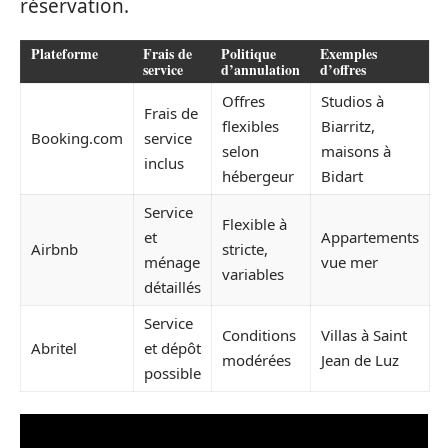
réservation.
Plateforme
Frais de
Politique
Exemples
service
d’annulation
d’offres
Offres
Studios à
Frais de
flexibles
Biarritz,
Booking.com
service
selon
maisons à
inclus
hébergeur
Bidart
Service
Flexible à
et
Appartements
Airbnb
stricte,
ménage
vue mer
variables
détaillés
Service
Conditions
Villas à Saint
Abritel
et dépôt
modérées
Jean de Luz
possible