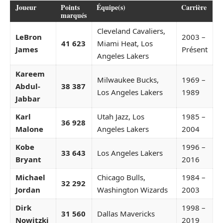
Joueur
Points
Équipe(s)
Carrière
marqués
Cleveland Cavaliers,
LeBron
2003 –
41 623
Miami Heat, Los
James
Présent
Angeles Lakers
Kareem
Milwaukee Bucks,
1969 –
Abdul-
38 387
Los Angeles Lakers
1989
Jabbar
Karl
Utah Jazz, Los
1985 –
36 928
Malone
Angeles Lakers
2004
Kobe
1996 –
33 643
Los Angeles Lakers
Bryant
2016
Michael
Chicago Bulls,
1984 –
32 292
Jordan
Washington Wizards
2003
Dirk
1998 –
31 560
Dallas Mavericks
Nowitzki
2019