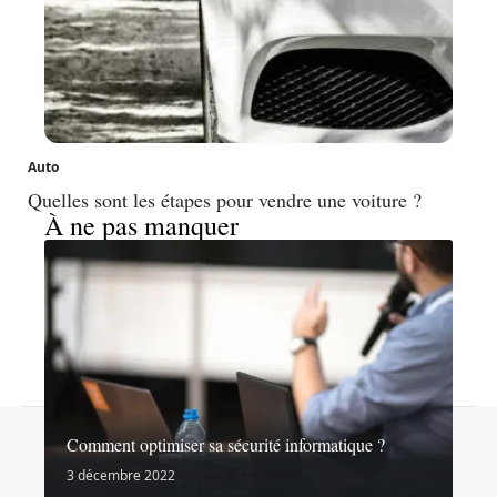
Auto
Quelles sont les étapes pour vendre une voiture ?
À ne pas manquer
Contact
Mentions légales
Sitemap
Comment optimiser sa sécurité informatique ?
© 2026 | noslibertes.org
3 décembre 2022