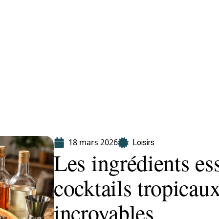
Finance
Immo
Loisirs
Maison
18 mars 2026
Loisirs
Les ingrédients es
cocktails tropicau
incroyables