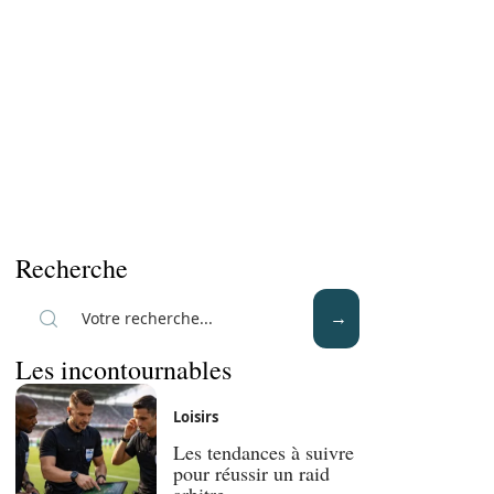
Recherche
Les incontournables
Loisirs
Les tendances à suivre
pour réussir un raid
arbitre